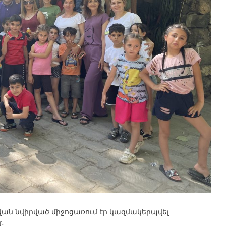
վան նվիրված միջոցառում էր կազմակերպվել
։