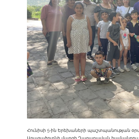
Հունիսի 5֊ին Երեխաների պաշտպանության օր
Արագածոտնի մարզի Ղազարավան համայնքում