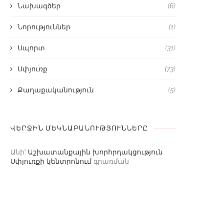
Նախագծեր
(6)
Նորություններ
(1)
Սպորտ
(31)
Սփյուռք
(73)
Քաղաքականություն
(5)
ՎԵՐՋԻՆ ՄԵԿՆԱԲԱՆՈՒԹՅՈՒՆՆԵՐԸ
Անի
՝
Աշխատանքային խորհրդակցություն
Սփյուռքի կենտրոնում
գրառման