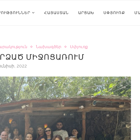
ՐՈՒԹՅՈՒՆՆԵՐ
ՀԱՅԱՍՏԱՆ
ԱՐՑԱԽ
ՍՓՅՈՒՌՔ
Մ
արակություն
Նախագծեր
Սփյուռք
ԱՐՁԱԾ ՄԻՋՈՑԱՌՈՒՄ
ունիսի, 2022