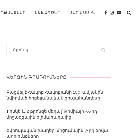
ԱՂԹԱՆՔՆԵՐ
ՆԱԽԱԳԾԵՐ
ՄԵՐ ՄԱՍԻՆ
ՎԵՐՋԻՆ ԳՐԱՌՈՒՄՆԵՐԸ
Բացվել է Հակոբ Հակոբյանի 100-ամյակին
նվիրված հոբելյանական ցուցահանդեսը
1 ոսկե և 2 բրոնզե մեդալ՝ Քիմիայի 55-րդ
միջազգային օլիմպիադայից
Եվրոպական խաղեր. մրցումային 7-րդ օրվա
արդյունքները