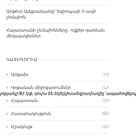
Արթուր Ալեքսանյանը՝ Եվրոպայի 6-ակի
չեմպիոն
Հայաստանի չեմպիոնները․ ովքեր դարձան
մեդալակիրներ
ԿԱՏԵԳՈՐԻԱ
Արցախ
(73)
Կրթական միջոցառումներ
(12)
ոբյանը
(67
կգ
),
դուրս
են
եկել
կիսաեզրափակիչ՝
ապահովելո
Հայաստան
(77)
Հասարակություն
(66)
Մշակույթ
(22)