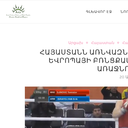
ԳԼԽԱՎՈՐ ԷՋ
ՆՈ
Արցախ
Հայաստան
Հա
ՀԱՅԱՍՏԱՆՆ ԱՌՆՎԱԶՆ 
ԵՎՐՈՊԱՅԻ ԲՌՆՑՔԱ
ԱՌԱՋՆ
20 