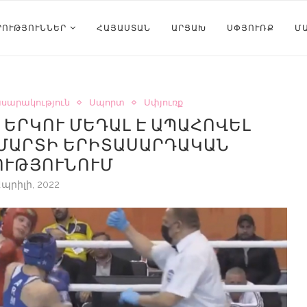
ՐՈՒԹՅՈՒՆՆԵՐ
ՀԱՅԱՍՏԱՆ
ԱՐՑԱԽ
ՍՓՅՈՒՌՔ
Մ
սարակություն
Սպորտ
Սփյուռք
ԵՐԿՈՒ ՄԵԴԱԼ Է ԱՊԱՀՈՎԵԼ
ՄԱՐՏԻ ԵՐԻՏԱՍԱՐԴԱԿԱՆ
ՈՒԹՅՈՒՆՈՒՄ
Ապրիլի, 2022