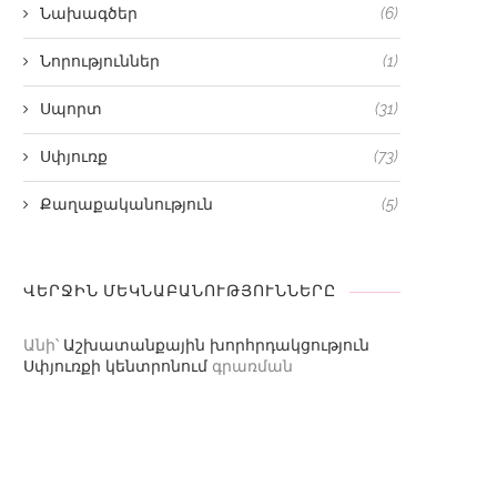
Նախագծեր
(6)
Նորություններ
(1)
Սպորտ
(31)
Սփյուռք
(73)
Քաղաքականություն
(5)
ՎԵՐՋԻՆ ՄԵԿՆԱԲԱՆՈՒԹՅՈՒՆՆԵՐԸ
Անի
՝
Աշխատանքային խորհրդակցություն
Սփյուռքի կենտրոնում
գրառման