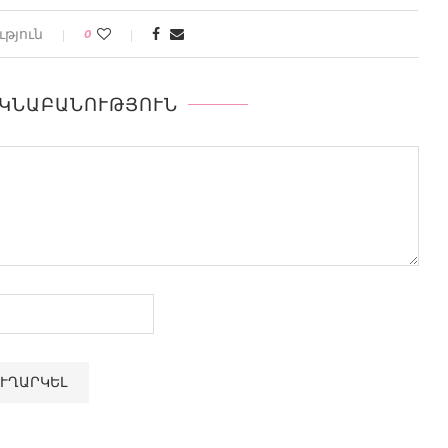
թյուն
0
ԵԿՆԱԲԱՆՈՒԹՅՈՒՆ