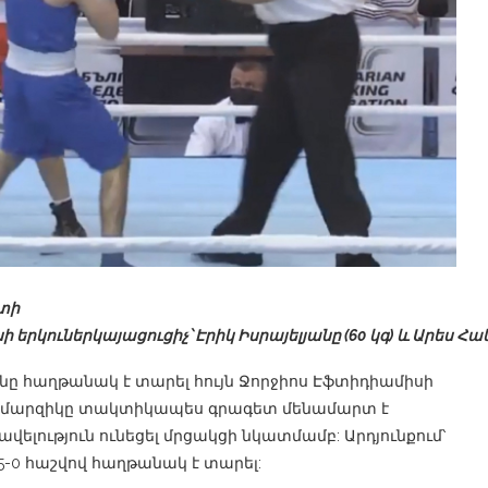
տի
նի
երկու
ներկայացուցիչ՝
Էրիկ
Իսրայելյանը
(60
կգ
)
և
Արես
Հակ
անը հաղթանակ է տարել հույն Ջորջիոս Էֆտիդիամիսի
եր մարզիկը տակտիկապես գրագետ մենամարտ է
վելություն ունեցել մրցակցի նկատմամբ: Արդյունքում՝
5-0 հաշվով հաղթանակ է տարել: