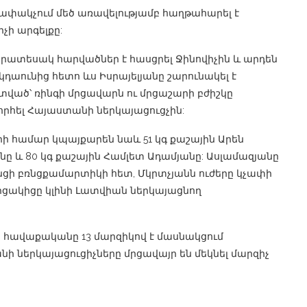
զրափակչում մեծ առավելությամբ հաղթահարել է
չի արգելքը:
րատեսակ հարվածներ է հասցրել Ջինովիչին և արդեն
ոկդաունից հետո ևս Իսրայելյանը շարունակել է
ված՝ ռինգի մրցավարն ու մրցաշարի բժիշկը
րհել Հայաստանի ներկայացուցչին:
րի համար կպայքարեն նաև 51 կգ քաշային Արեն
անը և 80 կգ քաշային Համլետ Ադամյանը: Ասլամազյանը
ի բռնցքամարտիկի հետ, Մկրտչյանն ուժերը կչափի
մրցակիցը կլինի Լատվիան ներկայացնող
ավաքականը 13 մարզիկով է մասնակցում
ի ներկայացուցիչները մրցավայր են մեկնել մարզիչ