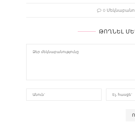
0 Մեկնաբանու
ԹՈՂՆԵԼ Մ