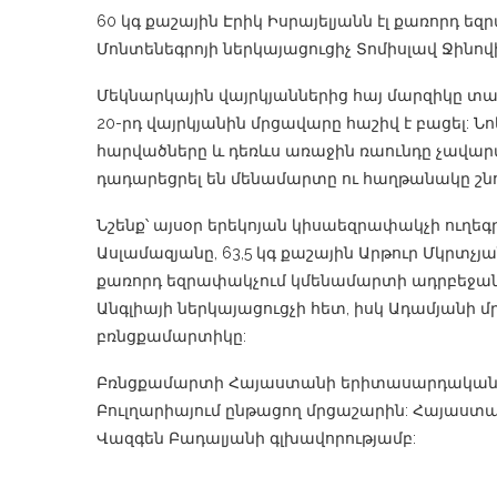
60 կգ քաշային Էրիկ Իսրայելյանն էլ քառորդ ե
Մոնտենեգրոյի ներկայացուցիչ Տոմիսլավ Ջինովի
Մեկնարկային վայրկյաններից հայ մարզիկը տա
20-րդ վայրկյանին մրցավարը հաշիվ է բացել: Ն
հարվածները և դեռևս առաջին ռաունդը չավարտ
դադարեցրել են մենամարտը ու հաղթանակը շնո
Նշենք՝ այսօր երեկոյան կիսաեզրափակչի ուղեգ
Ասլամազյանը, 63,5 կգ քաշային Արթուր Մկրտչյ
քառորդ եզրափակչում կմենամարտի ադրբեջանց
Անգլիայի ներկայացուցչի հետ, իսկ Ադամյանի 
բռնցքամարտիկը:
Բռնցքամարտի Հայաստանի երիտասարդական հ
Բուլղարիայում ընթացող մրցաշարին: Հայաստան
Վազգեն Բադալյանի գլխավորությամբ: