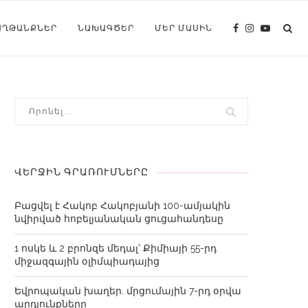
ԱՂԹԱՆՔՆԵՐ
ՆԱԽԱԳԾԵՐ
ՄԵՐ ՄԱՍԻՆ
ՎԵՐՋԻՆ ԳՐԱՌՈՒՄՆԵՐԸ
Բացվել է Հակոբ Հակոբյանի 100-ամյակին
նվիրված հոբելյանական ցուցահանդեսը
1 ոսկե և 2 բրոնզե մեդալ՝ Քիմիայի 55-րդ
միջազգային օլիմպիադայից
Եվրոպական խաղեր. մրցումային 7-րդ օրվա
արդյունքները