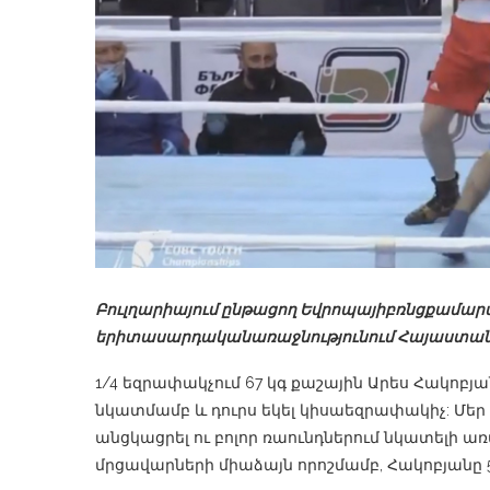
Բուլղարիայում
ընթացող
Եվրոպայի
բռնցքամար
երիտասարդական
առաջնությունում
Հայաստա
1/4 եզրափակչում 67 կգ քաշային Արես Հակոբյ
նկատմամբ և դուրս եկել կիսաեզրափակիչ: Մ
անցկացրել ու բոլոր ռաունդներում նկատելի առա
մրցավարների միաձայն որոշմամբ, Հակոբյանը 