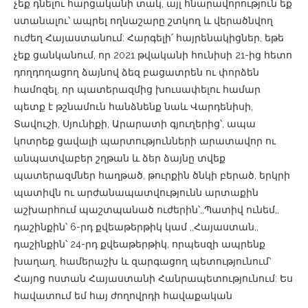
չեք դնելու հարցականի տակ, այլ հնարավորություն եք
ստանալու՝ ապրել ողնաշարը շտկող և վերածնվող
ուժեղ Հայաստանում: Հարգելի՛ հայրենակիցներ, եթե
չեք ցանկանում, որ 2021 թվականի հունիսի 21-ից հետո
դողդողացող ձայնով ձեզ բացատրեն ու փորձեն
համոզել, որ պատերազմից խուսափելու համար
պետք է թշնամուն հանձնենք նաև Վարդենիսի,
Տավուշի, Սյունիքի, Արարատի գյուղերից՝, ապա
կոտրեք ցավալի պարտությունների արատավոր ու
անպատվաբեր շղթան և ձեր ձայնը տվեք
պատերազմներ հաղթած, թուրքին ծնկի բերած, երկրի
պատիվն ու արժանապատվությունն արտաքին
աշխարհում պաշտպանած ուժերին՝,,Պատիվ ունեմ,,
դաշինքին՝ 6-րդ քվեաթերթիկ կամ ,,Հայաստան,,
դաշինքին՝ 24-րդ քվեաթերթիկ, որպեսզի ապրենք
խաղաղ, համերաշխ և զարգացող պետությունում՝
Հայոց ոստան Հայաստանի Հանրապետությունում: Ես
հավատում եմ հայ ժողովրդի հավաքական