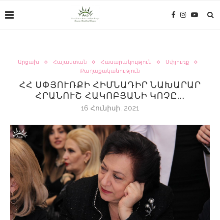
Արցախ
Հայաստան
Հասարակություն
Սփյուռք
Քաղաքականություն
ՀՀ ՍՓՅՈՒՌՔԻ ՀԻՄՆԱԴԻՐ ՆԱԽԱՐԱՐ
ՀՐԱՆՈՒՇ ՀԱԿՈԲՅԱՆԻ ԿՈՉԸ…
16 Հունիսի, 2021