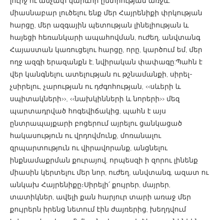
լուրջ ու անչափ կարևոր ընտրության առջև.
միասնաբար լուծելու ենք մեր Հայրենիքի փրկության
հարցը, մեր ազգային պետության լինելիության և
հայեցի հեռանկարի ապահովման, ուժեղ, անվտանգ
Հայաստան կառուցելու հարցը, որը, կարծում եմ, մեր
ողջ ազգի երազանքն է, նվիրական փափագը:Պահն է
վեր կանգնելու ատելության ու թշնամանքի, սիրել-
չսիրելու, չարության ու դժգոհության, ‹‹սևերի և
սպիտակների››, ‹‹նախկինների և նորերի›› մեզ
պարտադրված հոգեվիճակից, պահն է այս
ընտրապայքարի բոցերում այրելու ցանկացած
հակասություն ու վրդովմունք, մոռանալու
զրպարտություն ու վիրավորանք, անցնելու
ինքնամաքրման քուրայով, որպեսզի ի զորու լինենք
միասին կերտելու մեր նոր, ուժեղ, անվտանգ, ազատ ու
անկախ Հայրենիքը։Սիրելի՛ քույրեր, մայրեր,
տատիկներ, ավելի քան հարյուր տարի առաջ մեր
քույրերն իրենց նետում էին ժայռերից, խեղդվում