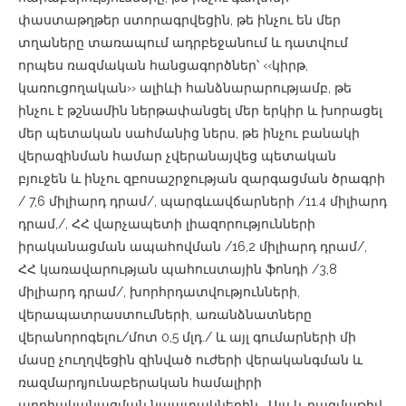
փաստաթղթեր ստորագրվեցին, թե ինչու են մեր
տղաները տառապում ադրբեջանում և դատվում
որպես ռազմական հանցագործներ՝ ‹‹կիրթ,
կառուցողական›› ալիևի հանձնարարությամբ, թե
ինչու է թշնամին ներթափանցել մեր երկիր և խորացել
մեր պետական սահմանից ներս, թե ինչու բանակի
վերազինման համար չվերանայվեց պետական
բյուջեն և ինչու զբոսաշրջության զարգացման ծրագրի
/ 7,6 միլիարդ դրամ/, պարգևավճարների /11.4 միլիարդ
դրամ,/, ՀՀ վարչապետի լիազորությունների
իրականացման ապահովման /16,2 միլիարդ դրամ/,
ՀՀ կառավարության պահուստային ֆոնդի /3,8
միլիարդ դրամ/, խորհրդատվությունների,
վերապատրաստումների, առանձնատները
վերանորոգելու/մոտ 0,5 մլդ./ և այլ գումարների մի
մասը չուղղվեցին զինված ուժերի վերականգման և
ռազմարդյունաբերական համալիրի
արդիականացման նպատակներին… Այս և բազմաթիվ