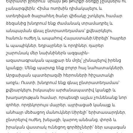
Եփրատի ջրերում՝ միայն թե թուրքի ձեռքը չընկնեին ու
չանարգվեին: Հիմա ոսոխին դիմակայելու և
ստեղծված ծայրահեղ ծանր վիճակը շտկելու համար
ձեզանից խնդրում ենք ժամանակ տրամադրել և
անպայման գնալ ընտրատեղամաս՝ քվեարկելու
հանուն ուժեղ և ապահով Հայաստանի:Սիրելի՛ հայրեր
և պապիկներ, եղբայրներ և որդիներ, դարեր
շարունակ մեր նախնիներն ազգային-
ազատագրական պայքար են մղել՝ չխնայելով իրենց
կյանքը։ Մենք պարտք ենք բոլոր հայ նահատակների,
Արցախյան պատերազմի հերոսների հիշատակի
առջև։ Ուստի, խնդրում ենք գնալ ընտրատեղամաս՝
քվեարկելու իսկապես արժանապատիվ կյանքի և
խաղաղության համար, որպեսզի այլևս չունենանք նոր
զոհեր, որդեկորույս մայրեր, այրիացած կանայք և
անհայր մեծացող մանուկներ:Սիրելի՛ երիտասարդներ,
ընտրելով ուժեղ, խելացի, կարող անձանց, փորձ և
իրական վաստակ ունեցող գործիչների՝ ձեր ապագան