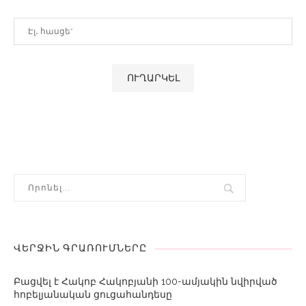
ՎԵՐՋԻՆ ԳՐԱՌՈՒՄՆԵՐԸ
Բացվել է Հակոբ Հակոբյանի 100-ամյակին նվիրված
հոբելյանական ցուցահանդեսը