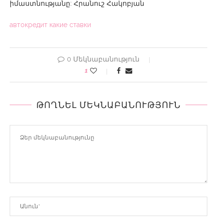
իմաստնությանը: Հրանուշ Հակոբյան
автокредит какие ставки
0 Մեկնաբանություն
1
ԹՈՂՆԵԼ ՄԵԿՆԱԲԱՆՈՒԹՅՈՒՆ