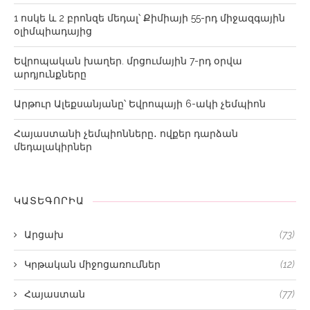
1 ոսկե և 2 բրոնզե մեդալ՝ Քիմիայի 55-րդ միջազգային
օլիմպիադայից
Եվրոպական խաղեր. մրցումային 7-րդ օրվա
արդյունքները
Արթուր Ալեքսանյանը՝ Եվրոպայի 6-ակի չեմպիոն
Հայաստանի չեմպիոնները․ ովքեր դարձան
մեդալակիրներ
ԿԱՏԵԳՈՐԻԱ
Արցախ
(73)
Կրթական միջոցառումներ
(12)
Հայաստան
(77)