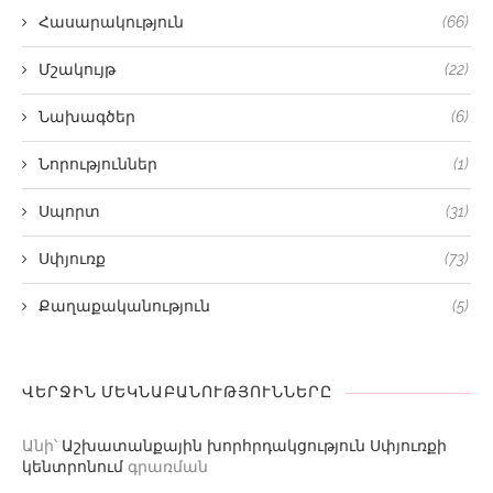
Հասարակություն
(66)
Մշակույթ
(22)
Նախագծեր
(6)
Նորություններ
(1)
Սպորտ
(31)
Սփյուռք
(73)
Քաղաքականություն
(5)
ՎԵՐՋԻՆ ՄԵԿՆԱԲԱՆՈՒԹՅՈՒՆՆԵՐԸ
Անի
՝
Աշխատանքային խորհրդակցություն Սփյուռքի
կենտրոնում
գրառման