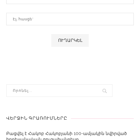
ՎԵՐՋԻՆ ԳՐԱՌՈՒՄՆԵՐԸ
Բացվել է Հակոբ Հակոբյանի 100-ամյակին նվիրված
հոբելյանական ցուցահանդեսը