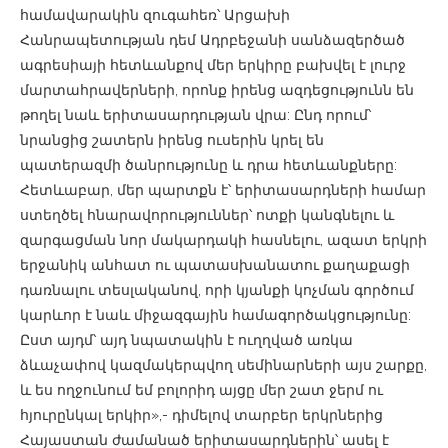
համավարակին զուգահեռ՝ Արցախի
Հանրապետության դեմ Ադրբեջանի սանձազերծած
ագրեսիայի հետևանքով մեր երկիրը բախվել է լուրջ
մարտահրավերների, որոնք իրենց ազդեցությունն են
թողել նաև երիտասարդության վրա: Ընդ որում՝
նրանցից շատերն իրենց ուսերին կրել են
պատերազմի ծանրությունը և դրա հետևանքները:
Հետևաբար, մեր պարտքն է՝ երիտասարդների համար
ստեղծել հնարավորություններ՝ ոտքի կանգնելու և
զարգացման նոր մակարդակի հասնելու, ազատ երկրի
երջանիկ անհատ ու պատասխանատու քաղաքացի
դառնալու տեսլականով, որի կյանքի կոչման գործում
կարևոր է նաև միջազգային համագործակցությունը:
Ըստ այդմ՝ այդ նպատակին է ուղղված առկա
ձևաչափով կազմակերպվող սեմինարների այս շարքը,
և ես ողջունում եմ բոլորիդ այցը մեր շատ ջերմ ու
հյուրընկալ երկիր»,- դիմելով տարբեր երկրներից
Հայաստան ժամանած երիտասարդներին՝ ասել է