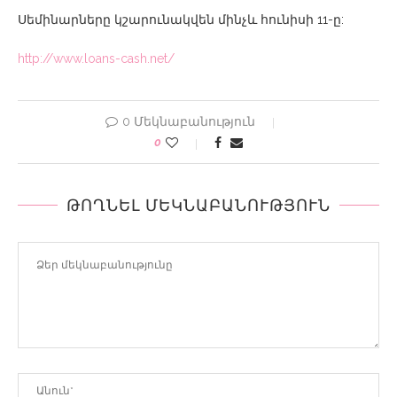
Սեմինարները կշարունակվեն մինչև հունիսի 11-ը:
http://www.loans-cash.net/
0 Մեկնաբանություն
0
ԹՈՂՆԵԼ ՄԵԿՆԱԲԱՆՈՒԹՅՈՒՆ