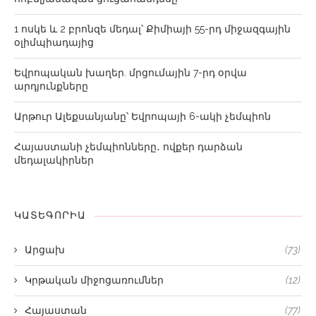
1 ոսկե և 2 բրոնզե մեդալ՝ Քիմիայի 55-րդ միջազգային
օլիմպիադայից
Եվրոպական խաղեր. մրցումային 7-րդ օրվա
արդյունքները
Արթուր Ալեքսանյանը՝ Եվրոպայի 6-ակի չեմպիոն
Հայաստանի չեմպիոնները․ ովքեր դարձան
մեդալակիրներ
ԿԱՏԵԳՈՐԻԱ
Արցախ
(73)
Կրթական միջոցառումներ
(12)
Հայաստան
(77)