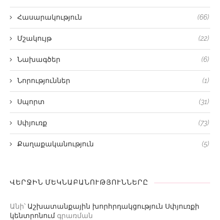
Հասարակություն
(66)
Մշակույթ
(22)
Նախագծեր
(6)
Նորություններ
(1)
Սպորտ
(31)
Սփյուռք
(73)
Քաղաքականություն
(5)
ՎԵՐՋԻՆ ՄԵԿՆԱԲԱՆՈՒԹՅՈՒՆՆԵՐԸ
Անի
՝
Աշխատանքային խորհրդակցություն Սփյուռքի
կենտրոնում
գրառման