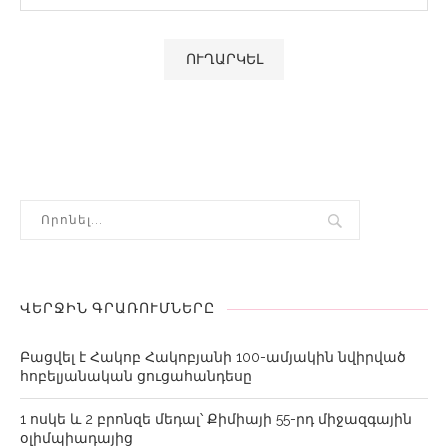
ՎԵՐՋԻՆ ԳՐԱՌՈՒՄՆԵՐԸ
Բացվել է Հակոբ Հակոբյանի 100-ամյակին նվիրված
հոբելյանական ցուցահանդեսը
1 ոսկե և 2 բրոնզե մեդալ՝ Քիմիայի 55-րդ միջազգային
օլիմպիադայից