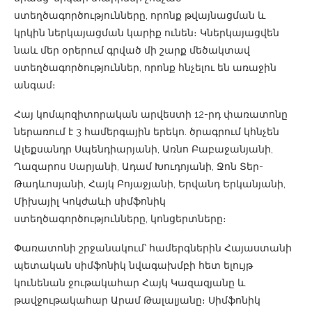
ստեղծագործությունները, որոնք թվայնացման և
կրկին ներկայացման կարիք ունեն։ Կներկայացվեն
նաև մեր օրերում գրված մի շարք մեծակտավ
ստեղծագործություններ, որոնք հնչելու են առաջին
անգամ։
Հայ կոմպոզիտորական արվեստի 12-րդ փառատոնը
ներառում է 3 համերգային երեկո. ծրագրում կհնչեն
Ալեքսանդր Սպենդիարյանի, Առնո Բաբաջանյանի,
Ղազարոս Սարյանի, Ադամ Խուդոյանի, Ջոն Տեր-
Թադևոսյանի, Հայկ Բոյաջյանի, Երվանդ Երկանյանի,
Միխայիլ Կոկժաևի սիմֆոնիկ
ստեղծագործությունները, կոնցերտները։
Փառատոնի շրջանակում՝ համերգներին Հայաստանի
պետական սիմֆոնիկ նվագախմբի հետ ելույթ
կունենան ջութակահար Հայկ Կազազյանը և
թավջութակահար Արամ Թալալյանը։ Սիմֆոնիկ