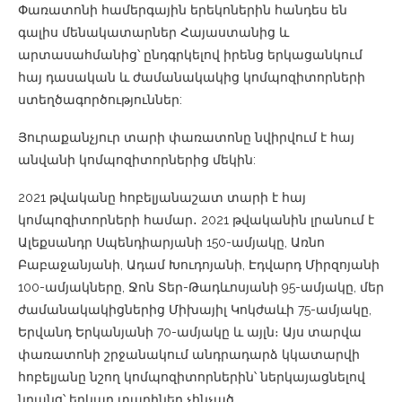
Փառատոնի համերգային երեկոներին հանդես են
գալիս մենակատարներ Հայաստանից և
արտասահմանից՝ ընդգրկելով իրենց երկացանկում
հայ դասական և ժամանակակից կոմպոզիտորների
ստեղծագործություններ:
Յուրաքանչյուր տարի փառատոնը նվիրվում է հայ
անվանի կոմպոզիտորներից մեկին:
2021 թվականը հոբելյանաշատ տարի է հայ
կոմպոզիտորների համար․ 2021 թվականին լրանում է
Ալեքսանդր Սպենդիարյանի 150-ամյակը, Առնո
Բաբաջանյանի, Ադամ Խուդոյանի, Էդվարդ Միրզոյանի
100-ամյակները, Ջոն Տեր-Թադևոսյանի 95-ամյակը, մեր
ժամանակակիցներից Միխայիլ Կոկժաևի 75-ամյակը,
Երվանդ Երկանյանի 70-ամյակը և այլն։ Այս տարվա
փառատոնի շրջանակում անդրադարձ կկատարվի
հոբելյանը նշող կոմպոզիտորներին՝ ներկայացնելով
նրանց՝ երկար տարիներ չհնչած