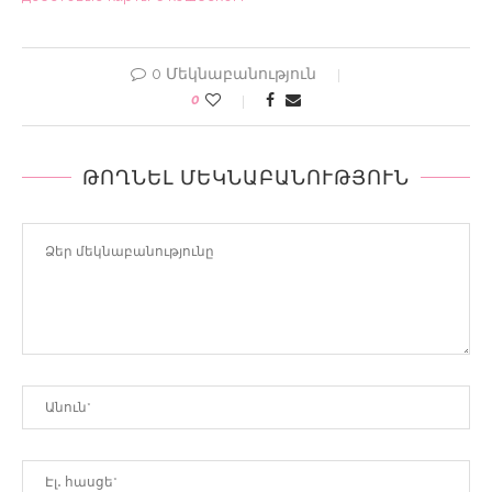
0 Մեկնաբանություն
0
ԹՈՂՆԵԼ ՄԵԿՆԱԲԱՆՈՒԹՅՈՒՆ