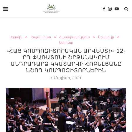
Արցախ
Հայաստան
Հասարակություն
Մշակույթ
Սփյուռք
«ՀԱՅ ԿՈՄՊՈԶԻՏՈՐԱԿԱՆ ԱՐՎԵՍՏԻ» 12-
ՐԴ ՓԱՌԱՏՈՆԻ ՇՐՋԱՆԱԿՈՒՄ
ԱՆԴՐԱԴԱՐՁ ԿԿԱՏԱՐՎԻ ՀՈԲԵԼՅԱՆԸ
ՆՇՈՂ ԿՈՄՊՈԶԻՏՈՐՆԵՐԻՆ
1 Մայիսի, 2021