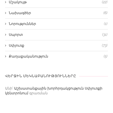
Մշակույթ
(22)
Նախագծեր
(6)
Նորություններ
(1)
Սպորտ
(31)
Սփյուռք
(73)
Քաղաքականություն
(5)
ՎԵՐՋԻՆ ՄԵԿՆԱԲԱՆՈՒԹՅՈՒՆՆԵՐԸ
Անի
՝
Աշխատանքային խորհրդակցություն Սփյուռքի
կենտրոնում
գրառման