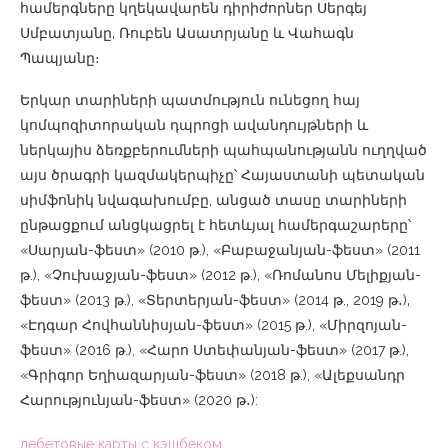
համերգները կղեկավարեն դիրիժորներ Սերգեյ
Սմբատյանը‚ Ռուբեն Ասատրյանը և Վահագն
Պապյանը։
Երկար տարիների պատմություն ունեցող հայ
կոմպոզիտորական դպրոցի ավանդույթների և
ներկայիս ձեռքբերումների պահպանությանն ուղղված
այս ծրագրի կազմակերպիչը՝ Հայաստանի պետական
սիմֆոնիկ նվագախումբը, անցած տասը տարիների
ընթացքում անցկացրել է հետևյալ համերգաշարերը՝
«Սարյան-ֆեստ» (2010 թ.), «Բաբաջանյան-ֆեստ» (2011
թ.), «Չուխաջյան-ֆեստ» (2012 թ.), «Ռոմանոս Մելիքյան-
ֆեստ» (2013 թ.), «Տերտերյան-ֆեստ» (2014 թ., 2019 թ․)‚
«Էդգար Հովհաննիսյան-ֆեստ» (2015 թ.), «Միրզոյան-
ֆեստ» (2016 թ.), «Հարո Ստեփանյան-ֆեստ» (2017 թ.),
«Գրիգոր Եղիազարյան-ֆեստ» (2018 թ.), «Ալեքսանդր
Հարությունյան-ֆեստ» (2020 թ․):
дебетовые карты с кэшбеком