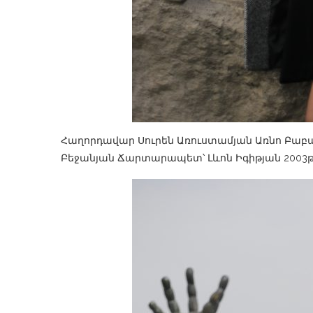
Հաղորդավար Սուրեն Առուստամյան Առնո Բաբ
Բեջանյան Ճարտարապետ՝ Լևոն Իգիթյան 2003թ