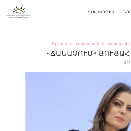
ԳԼԽԱՎՈՐ ԷՋ
ՆՈ
Արցախ
Հայաստան
Հասարակու
«ՃԱՆԱՉՈՒՄ» ՑՈՒՑԱ
3 