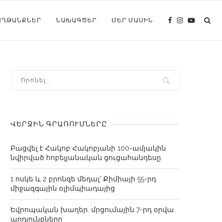
ԱՂԹԱՆՔՆԵՐ
ՆԱԽԱԳԾԵՐ
ՄԵՐ ՄԱՍԻՆ
ՎԵՐՋԻՆ ԳՐԱՌՈՒՄՆԵՐԸ
Բացվել է Հակոբ Հակոբյանի 100-ամյակին
նվիրված հոբելյանական ցուցահանդեսը
1 ոսկե և 2 բրոնզե մեդալ՝ Քիմիայի 55-րդ
միջազգային օլիմպիադայից
Եվրոպական խաղեր. մրցումային 7-րդ օրվա
արդյունքները