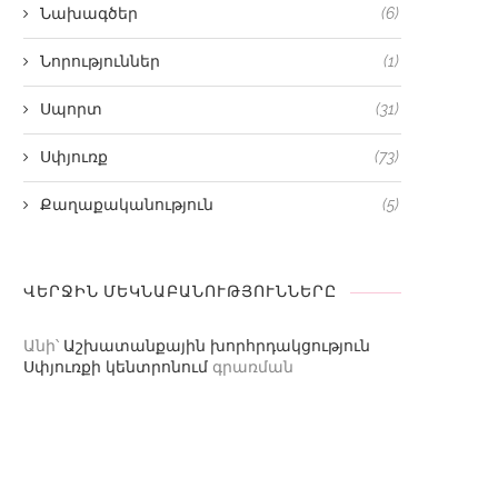
Նախագծեր
(6)
Նորություններ
(1)
Սպորտ
(31)
Սփյուռք
(73)
Քաղաքականություն
(5)
ՎԵՐՋԻՆ ՄԵԿՆԱԲԱՆՈՒԹՅՈՒՆՆԵՐԸ
Անի
՝
Աշխատանքային խորհրդակցություն
Սփյուռքի կենտրոնում
գրառման