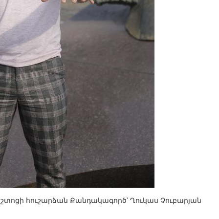
տոցի հուշարձան Քանդակագործ՝ Ղուկաս Չուբարյան