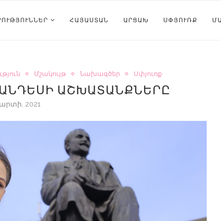
ՐՈՒԹՅՈՒՆՆԵՐ
ՀԱՅԱՍՏԱՆ
ԱՐՑԱԽ
ՍՓՅՈՒՌՔ
Մ
թյուն
Մշակույթ
Նախագծեր
Սփյուռք
ՀԱՆԴԵՍԻ ԱՇԽԱՏԱՆՔՆԵՐԸ
Մարտի, 2021