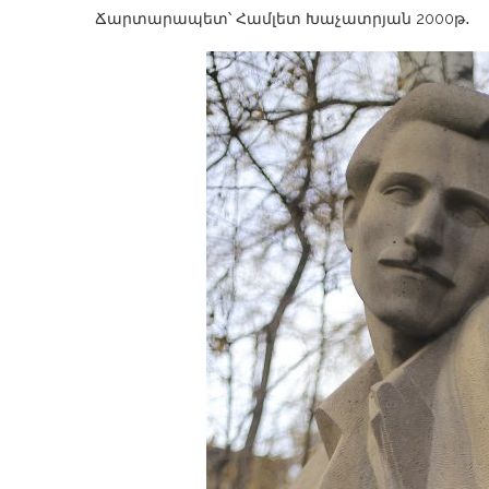
Ճարտարապետ՝ Համլետ Խաչատրյան 2000թ․