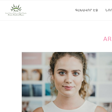
ԳԼԽԱՎՈՐ ԷՋ
ՆՈ
AR