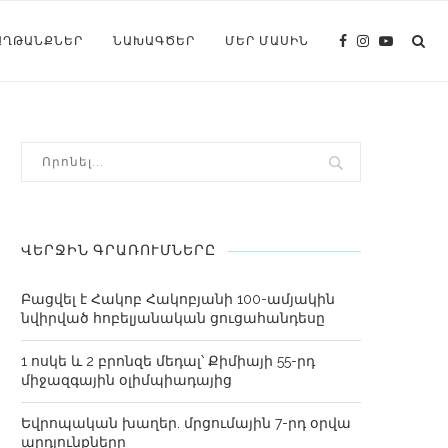
ԱՂԹԱՆՔՆԵՐ
ՆԱԽԱԳԾԵՐ
ՄԵՐ ՄԱՍԻՆ
ՎԵՐՋԻՆ ԳՐԱՌՈՒՄՆԵՐԸ
Բացվել է Հակոբ Հակոբյանի 100-ամյակին
նվիրված հոբելյանական ցուցահանդեսը
1 ոսկե և 2 բրոնզե մեդալ՝ Քիմիայի 55-րդ
միջազգային օլիմպիադայից
Եվրոպական խաղեր. մրցումային 7-րդ օրվա
արդյունքները