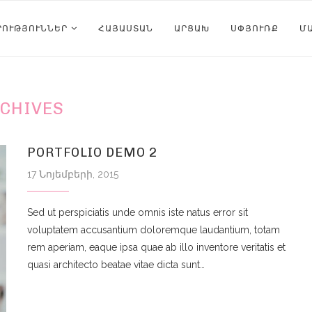
ՐՈՒԹՅՈՒՆՆԵՐ
ՀԱՅԱՍՏԱՆ
ԱՐՑԱԽ
ՍՓՅՈՒՌՔ
Մ
CHIVES
PORTFOLIO DEMO 2
17 Նոյեմբերի, 2015
Sed ut perspiciatis unde omnis iste natus error sit
voluptatem accusantium doloremque laudantium, totam
rem aperiam, eaque ipsa quae ab illo inventore veritatis et
quasi architecto beatae vitae dicta sunt…