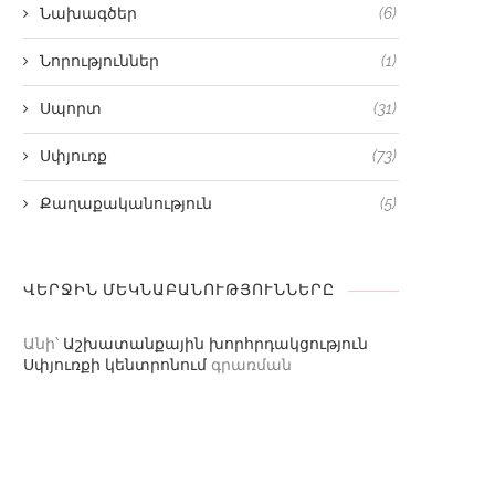
Նախագծեր
(6)
Նորություններ
(1)
Սպորտ
(31)
Սփյուռք
(73)
Քաղաքականություն
(5)
ՎԵՐՋԻՆ ՄԵԿՆԱԲԱՆՈՒԹՅՈՒՆՆԵՐԸ
Անի
՝
Աշխատանքային խորհրդակցություն
Սփյուռքի կենտրոնում
գրառման