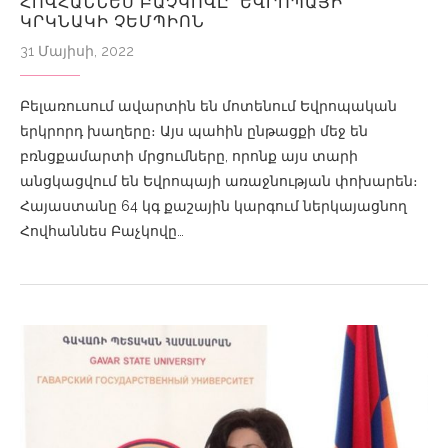
ՀՈՎՀԱՆՆԵՍ ԲԱՉԿՈՎԸ՝ ԵՎՐՈՊԱՅԻ
ԿՐԿՆԱԿԻ ՉԵՄՊԻՈՆ
31 Մայիսի, 2022
Բելառուսում ավարտին են մոտենում Եվրոպական
երկրորդ խաղերը։ Այս պահին ընթացքի մեջ են
բռնցքամարտի մրցումները, որոնք այս տարի
անցկացվում են Եվրոպայի առաջնության փոխարեն։
Հայաստանը 64 կգ քաշային կարգում ներկայացնող
Հովհաննես Բաչկովը…