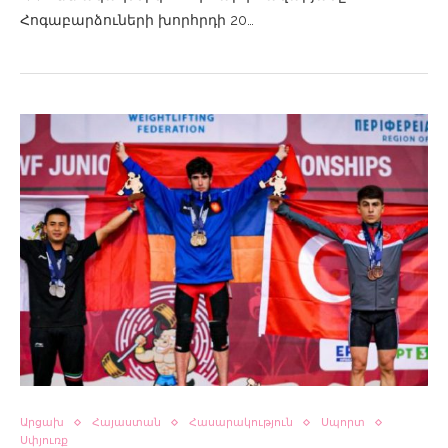
Հոգաբարձուների խորհրդի 20…
Արցախ
Հայաստան
Հասարակություն
Սպորտ
Սփյուռք