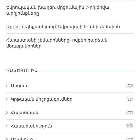
Եվրոպական խաղեր. մրցումային 7-րդ օրվա
արդյունքները
Արթուր Ալեքսանյանը՝ Եվրոպայի 6-ակի չեմպիոն
Հայաստանի չեմպիոնները․ ովքեր դարձան
մեդալակիրներ
ԿԱՏԵԳՈՐԻԱ
Արցախ
(73)
Կրթական միջոցառումներ
(12)
Հայաստան
(77)
Հասարակություն
(66)
Մշակույթ
(22)