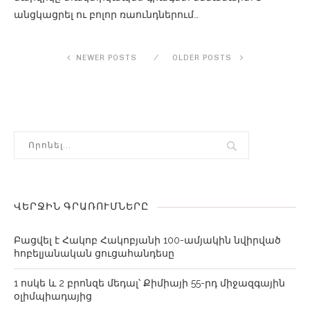
անցկացրել ու բոլոր ռաունդներում…
NEWER POSTS
OLDER POSTS
ՎԵՐՋԻՆ ԳՐԱՌՈՒՄՆԵՐԸ
Բացվել է Հակոբ Հակոբյանի 100-ամյակին նվիրված
հոբելյանական ցուցահանդեսը
1 ոսկե և 2 բրոնզե մեդալ՝ Քիմիայի 55-րդ միջազգային
օլիմպիադայից