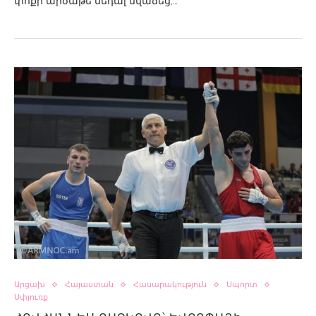
փոքր արծաթե մեդալ նվաճեց,…
Արցախ
Հայաստան
Հասարակություն
Սպորտ
Սփյուռք