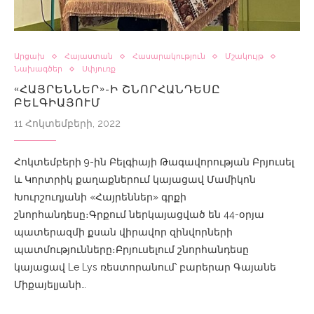
Արցախ
Հայաստան
Հասարակություն
Մշակույթ
Նախագծեր
Սփյուռք
«ՀԱՅՐԵՆՆԵՐ»-Ի ՇՆՈՐՀԱՆԴԵՍԸ
ԲԵԼԳԻԱՅՈՒՄ
11 Հոկտեմբերի, 2022
Հոկտեմբերի 9-ին Բելգիայի Թագավորության Բրյուսել
և Կորտրիկ քաղաքներում կայացավ Մամիկոն
Խուրշուդյանի «Հայրեններ» գրքի
շնորհանդեսը։Գրքում ներկայացված են 44-օրյա
պատերազմի քսան վիրավոր զինվորների
պատմությունները։Բրյուսելում շնորհանդեսը
կայացավ Le Lys ռեստորանում՝ բարերար Գայանե
Միքայելյանի…