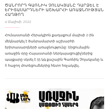
ԾԱՆՐՈՐԴ ԳԱՌՆԻԿ ՉՈԼԱԿՅԱՆԸ ԴԱՐՁԵԼ Է
ԵՐԻՏԱՍԱՐԴՆԵՐԻ ԱՇԽԱՐՀԻ ԱՌԱՋՆՈՒԹՅԱՆ
ՀԱՂԹՈՂ
4 Մայիսի, 2022
Հունաստանի Հերակլիոն քաղաքում մայիսի 2-ին
մեկնարկել է ծանրամարտի աշխարհի
երիտասարդների առաջնությունը: Մրցումային
առաջին օրը Հայաստանի ներկայացուցիչներից
պայքարը սկսել է 55 կգ քաշային Գառնիկ Չոլակյանը և
6 հաջող մոտեցումներից հետո հռչակվել…