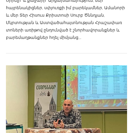
Սիրելի՛ և քաջարի՛ Արցախահայություն, մեր
հայրենակիցներ, սփյուռքի իմ բարեկամներ, Ամանորի
և մեր Տեր Հիսուս Քրիստոսի Սուրբ Ծննդյան,
Մկրտության և Աստվածահայտնության Հրաշափառ
տոների առիթով ընդունված է շնորհավորանքներ և
բարեմաղթանքներ հղել միմյանց,…