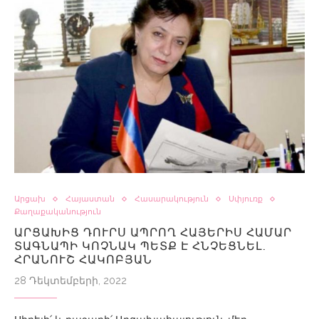
Արցախ
Հայաստան
Հասարակություն
Սփյուռք
Քաղաքականություն
ԱՐՑԱԽԻՑ ԴՈՒՐՍ ԱՊՐՈՂ ՀԱՅԵՐԻՍ ՀԱՄԱՐ
ՏԱԳՆԱՊԻ ԿՈՉՆԱԿ ՊԵՏՔ Է ՀՆՉԵՑՆԵԼ.
ՀՐԱՆՈՒՇ ՀԱԿՈԲՅԱՆ
28 Դեկտեմբերի, 2022