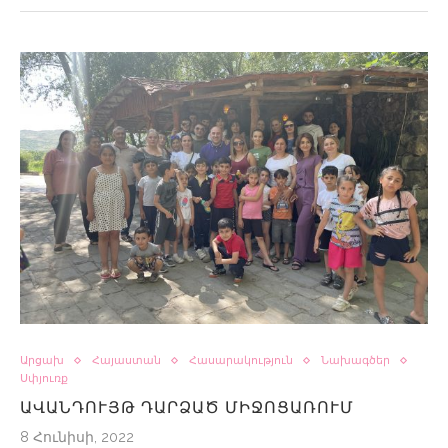
Արցախ
Հայաստան
Հասարակություն
Նախագծեր
Սփյուռք
ԱՎԱՆԴՈՒՅԹ ԴԱՐՁԱԾ ՄԻՋՈՑԱՌՈՒՄ
8 Հունիսի, 2022