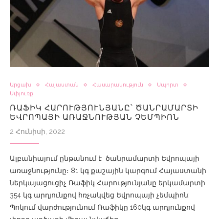
Արցախ
Հայաստան
Հասարակություն
Սպորտ
Սփյուռք
ՌԱՖԻԿ ՀԱՐՈՒԹՅՈՒՆՅԱՆԸ՝ ԾԱՆՐԱՄԱՐՏԻ
ԵՎՐՈՊԱՅԻ ԱՌԱՋՆՈՒԹՅԱՆ ՉԵՄՊԻՈՆ
2 Հունիսի, 2022
Ալբանիայում ընթանում է ծանրամարտի Եվրոպայի
առաջնությունը։ 81 կգ քաշային կարգում Հայաստանի
ներկայացուցիչ Ռաֆիկ Հարությունյանը երկամարտի
354 կգ արդյունքով հռչակվեց Եվրոպայի չեմպիոն:
Պոկում վարժությունում Ռաֆիկը 160կգ արդյունքով