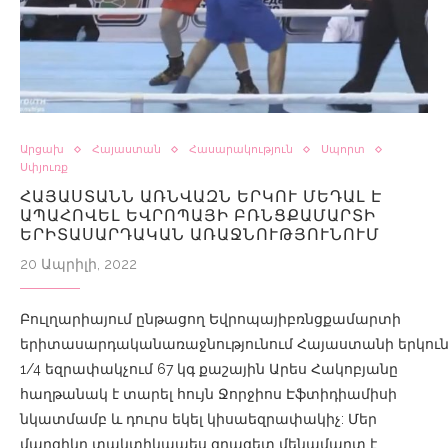
Արցախ
Հայաստան
Հասարակություն
Սպորտ
Սփյուռք
ՀԱՅԱՍՏԱՆՆ ԱՌՆՎԱԶՆ ԵՐԿՈՒ ՄԵԴԱԼ Է
ԱՊԱՀՈՎԵԼ ԵՎՐՈՊԱՅԻ ԲՌՆՑՔԱՄԱՐՏԻ
ԵՐԻՏԱՍԱՐԴԱԿԱՆ ԱՌԱՋՆՈՒԹՅՈՒՆՈՒՄ
20 Ապրիլի, 2022
Բուլղարիայում ընթացող Եվրոպայիբռնցքամարտի
երիտասարդականառաջնությունում Հայաստանի երկուներկա
1/4 եզրափակչում 67 կգ քաշային Արես Հակոբյանը
հաղթանակ է տարել հույն Ջորջիոս Էֆտիդիամիսի
նկատմամբ և դուրս եկել կիսաեզրափակիչ: Մեր
մարզիկը տակտիկապես գրագետ մենամարտ է