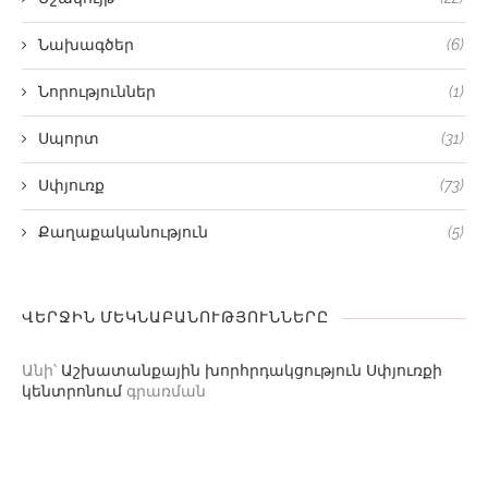
Նախագծեր
(6)
Նորություններ
(1)
Սպորտ
(31)
Սփյուռք
(73)
Քաղաքականություն
(5)
ՎԵՐՋԻՆ ՄԵԿՆԱԲԱՆՈՒԹՅՈՒՆՆԵՐԸ
Անի
՝
Աշխատանքային խորհրդակցություն Սփյուռքի
կենտրոնում
գրառման