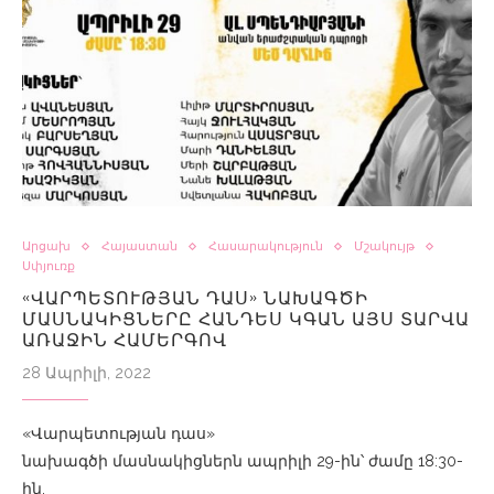
Արցախ
Հայաստան
Հասարակություն
Մշակույթ
Սփյուռք
«ՎԱՐՊԵՏՈՒԹՅԱՆ ԴԱՍ» ՆԱԽԱԳԾԻ
ՄԱՍՆԱԿԻՑՆԵՐԸ ՀԱՆԴԵՍ ԿԳԱՆ ԱՅՍ ՏԱՐՎԱ
ԱՌԱՋԻՆ ՀԱՄԵՐԳՈՎ
28 Ապրիլի, 2022
«Վարպետության դաս»
նախագծի մասնակիցներն ապրիլի 29-ին՝ ժամը 18:30-
ին,