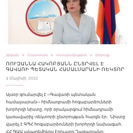
Արցախ
Հայաստան
Հասարակություն
Սփյուռք
ՌՈՒԶԱՆՆԱ ՀԱԿՈԲՅԱՆՆ ԸՆՏՐՎԵԼ Է
ԳԱՎԱՌԻ ՊԵՏԱԿԱՆ ՀԱՄԱԼՍԱՐԱՆԻ ՌԵԿՏՈՐ
4 Մայիսի, 2022
Այսօր գումարվել է ‹‹Գավառի պետական
համալսարան›› հիմնադրամի հոգաբարձուների
խորհրդի նիստը, որի օրակարգում հիմնադրամի
կառավարիչ-ռեկտորի ընտրության հարցն էր։ Նիստը
վարել է ԳՊՀ հոգաբարձուների խորհրդի նախագահ,
ՀՀ ԳԱԱ ակադեմիկոս Էդուարդ Ղազարյանը։