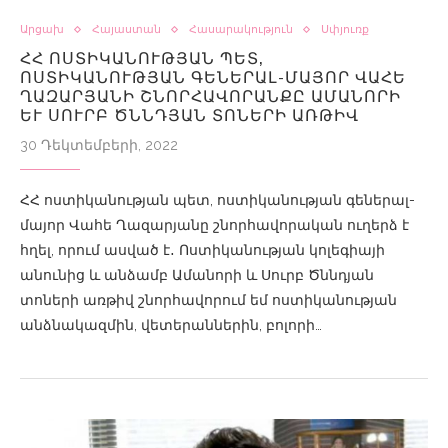
Արցախ
Հայաստան
Հասարակություն
Սփյուռք
ՀՀ ՈՍՏԻԿԱՆՈՒԹՅԱՆ ՊԵՏ,
ՈՍՏԻԿԱՆՈՒԹՅԱՆ ԳԵՆԵՐԱԼ-ՄԱՅՈՐ ՎԱՀԵ
ՂԱԶԱՐՅԱՆԻ ՇՆՈՐՀԱՎՈՐԱՆՔԸ ԱՄԱՆՈՐԻ
ԵՒ ՍՈՒՐԲ ԾՆՆԴՅԱՆ ՏՈՆԵՐԻ ԱՌԹԻՎ
30 Դեկտեմբերի, 2022
ՀՀ ոստիկանության պետ, ոստիկանության գեներալ-
մայոր Վահե Ղազարյանը շնորհավորական ուղերձ է
հղել, որում ասված է․ Ոստիկանության կոլեգիայի
անունից և անձամբ Ամանորի և Սուրբ Ծննդյան
տոների առթիվ շնորհավորում եմ ոստիկանության
անձնակազմին, վետերաններին, բոլորի…