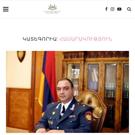
ԿԱՏԵԳՈՐԻԱ:
ՀԱՍԱՐԱԿՈՒԹՅՈՒՆ