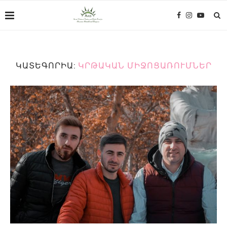
ԿԱՏԵԳՈՐԻԱ:
ԿՐԹԱԿԱՆ ՄԻՋՈՑԱՌՈՒՄՆԵՐ