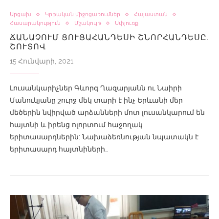
Արցախ
Կրթական միջոցառումներ
Հայաստան
Հասարակություն
Մշակույթ
Սփյուռք
ՃԱՆԱՉՈՒՄ ՑՈՒՑԱՀԱՆԴԵՍԻ ՇՆՈՐՀԱՆԴԵՍԸ.
ՇՈՒՏՈՎ
15 Հունվարի, 2021
Լուսանկարիչներ Գևորգ Ղազարյանն ու Նաիրի
Մանուկյանը շուրջ մեկ տարի է ինչ Երևանի մեր
մեծերին նվիրված արձանների մոտ լուսանկարում են
հայտնի և իրենց ոլորտում հաջողակ
երիտասարդներին: Նախաձեռնության նպատակն է
երիտասարդ հայտնիների…