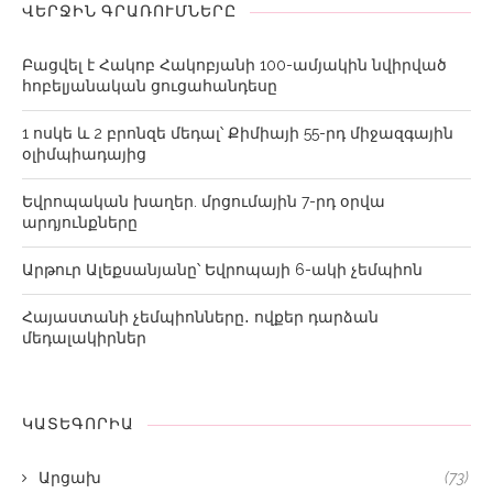
ՎԵՐՋԻՆ ԳՐԱՌՈՒՄՆԵՐԸ
Բացվել է Հակոբ Հակոբյանի 100-ամյակին նվիրված
հոբելյանական ցուցահանդեսը
1 ոսկե և 2 բրոնզե մեդալ՝ Քիմիայի 55-րդ միջազգային
օլիմպիադայից
Եվրոպական խաղեր. մրցումային 7-րդ օրվա
արդյունքները
Արթուր Ալեքսանյանը՝ Եվրոպայի 6-ակի չեմպիոն
Հայաստանի չեմպիոնները․ ովքեր դարձան
մեդալակիրներ
ԿԱՏԵԳՈՐԻԱ
Արցախ
(73)