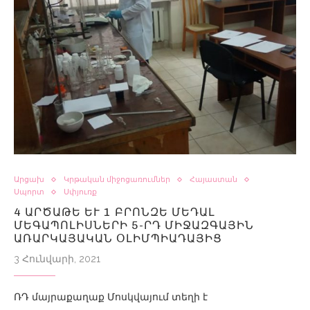
Արցախ
Կրթական միջոցառումներ
Հայաստան
Սպորտ
Սփյուռք
4 ԱՐԾԱԹԵ ԵՒ 1 ԲՐՈՆԶԵ ՄԵԴԱԼ Մ
ԵԳԱՊՈԼԻՍՆԵՐԻ 5-ՐԴ ՄԻՋԱԶԳԱՅԻՆ Ա
ՌԱՐԿԱՅԱԿԱՆ ՕԼԻՄՊԻԱԴԱՅԻՑ
3 Հունվարի, 2021
ՌԴ մայրաքաղաք Մոսկվայում տեղի է